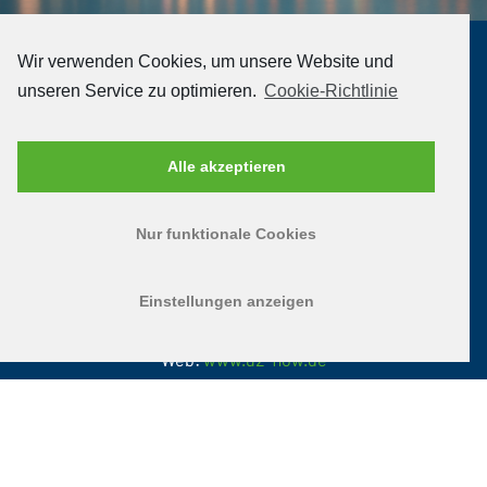
Wir verwenden Cookies, um unsere Website und
KONTAKT
unseren Service zu optimieren.
Cookie-Richtlinie
U2-FLOW Rheinland GmbH
Alle akzeptieren
Birkhofstraße 35
41352 Korschenbroich
Nur funktionale Cookies
Tel.: +4972537441
Fax: +49725334750
Einstellungen anzeigen
E-Mail:
info@u2-flow.de
Web:
www.u2-flow.de
HOME
IMPRESSUM
DATENSCHUTZ